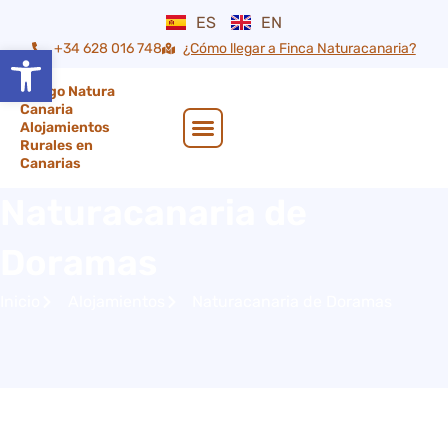
ES
EN
+34 628 016 748
¿Cómo llegar a Finca Naturacanaria?
Abrir barra de herramientas
Quienes Somos
Naturacanaria de
Doramas
Inicio
Alojamientos
Naturacanaria de Doramas